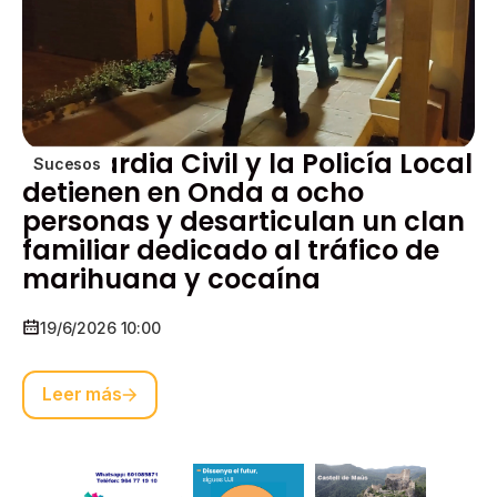
La Guardia Civil y la Policía Local
Sucesos
detienen en Onda a ocho
personas y desarticulan un clan
familiar dedicado al tráfico de
marihuana y cocaína
19/6/2026 10:00
Leer más