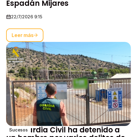
Espadán Mijares
22/7/2026 9:15
Leer más
La Guardia Civil ha detenido a
Sucesos