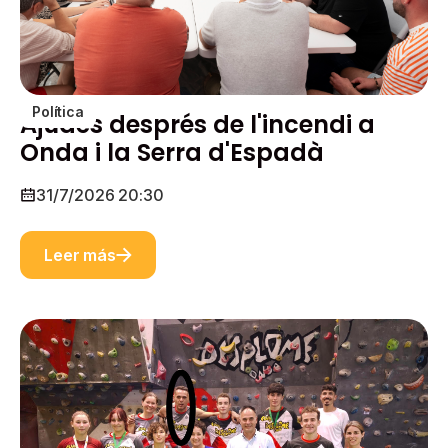
Política
Ajudes després de l'incendi a
Onda i la Serra d'Espadà
31/7/2026 20:30
Leer más