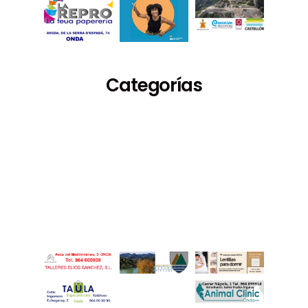
Categorías
Espectáculos
Medioambiente
Deportes
Turismo
Fiestas
Economía
Cultura
Política
Sucesos
Sociedad
Educación
Empleo