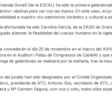
 Yolanda Gonell (de la ESCAL) ha sido la primera galardona
rámico: réplicas para ver con las manos
. En este caso, el j
esibilidad a nuestro rico patrimonio cerámico y cultural a p
la afortunada ha sido Carolina García, de la EASD de Gra
eguido plasmar la flexibilidad del cuerpo humano en la rigi
e concederán el día 20 de noviembre en el marco del XVIII
a en el Auditori i Palau de Congressos de Castelló y que e
rega de galardones se realizará por la mañana, tras la inau
s del jurado han sido designados por el Comité Organizad
toro, presidente de ATC; Antonio Sos, secretario de ATC, 
ibera y Mª Carmen Segura, con voz y voto, todos ellos exp