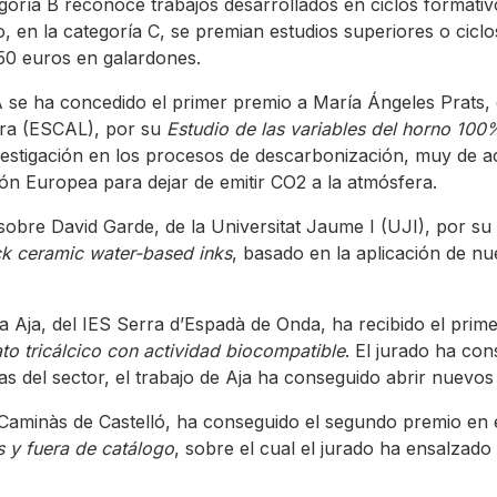
egoría B reconoce trabajos desarrollados en ciclos formativ
o, en la categoría C, se premian estudios superiores o cicl
.250 euros en galardones.
 A se ha concedido el primer premio a María Ángeles Prats, 
ora (ESCAL), por su
Estudio de las variables del horno 100%
vestigación en los procesos de descarbonización, muy de ac
ón Europea para dejar de emitir CO2 a la atmósfera.
obre David Garde, de la Universitat Jaume I (UJI), por su
ck ceramic water-based inks
, basado en la aplicación de nu
via Aja, del IES Serra d’Espadà de Onda, ha recibido el pri
to tricálcico con actividad biocompatible
. El jurado ha co
as del sector, el trabajo de Aja ha conseguido abrir nuevo
 Caminàs de Castelló, ha conseguido el segundo premio en e
as y fuera de catálogo
, sobre el cual el jurado ha ensalzado