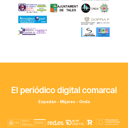
El periódico digital comarcal
Espadán - Mijares - Onda