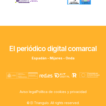
El periódico digital comarcal
Espadán - Mijares - Onda
Aviso legal
Política de cookies y privacidad
© El Triangulo. All rights reserved.