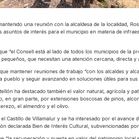
 mantenido una reunión con la alcaldesa de la localidad, 
asuntos de interés para el municipio en materia de infraest
 “el Consell está al lado de todos los municipios de la pr
pequeños, que necesitan una atención cercana, directa y a
que mantener reuniones de trabajo “con los alcaldes y alc
a pueblo y seguir avanzando en soluciones útiles para sus 
ellón ha destacado también el valor natural, agrícola y pat
o, en gran parte, por extensiones boscosas de pinos, alc
cerezo, el almendro y el olivo.
el Castillo de Villamalur y se ha interesado por el avance 
ión declarada Bien de Interés Cultural, subvencionadas por 
ue “la recuperación y puesta en valor del patrimonio local