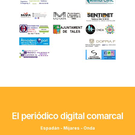
El periódico digital comarcal
Espadán - Mijares - Onda