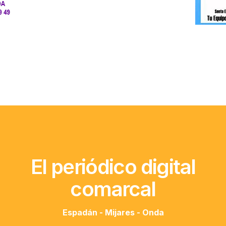
El periódico digital
comarcal
Espadán - Mijares - Onda