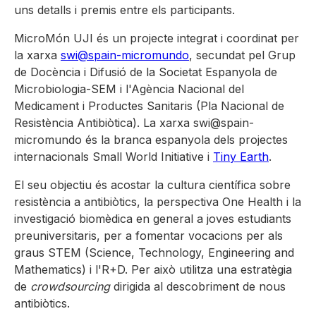
uns detalls i premis entre els participants.
MicroMón UJI és un projecte integrat i coordinat per
la xarxa
swi@spain-micromundo
, secundat pel Grup
de Docència i Difusió de la Societat Espanyola de
Microbiologia-SEM i l'Agència Nacional del
Medicament i Productes Sanitaris (Pla Nacional de
Resistència Antibiòtica). La xarxa swi@spain-
micromundo és la branca espanyola dels projectes
internacionals Small World Initiative i
Tiny Earth
.
El seu objectiu és acostar la cultura científica sobre
resistència a antibiòtics, la perspectiva One Health i la
investigació biomèdica en general a joves estudiants
preuniversitaris, per a fomentar vocacions per als
graus STEM (Science, Technology, Engineering and
Mathematics) i l'R+D. Per això utilitza una estratègia
de
crowdsourcing
dirigida al descobriment de nous
antibiòtics.