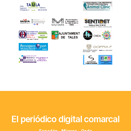
El periódico digital comarcal
Espadán - Mijares - Onda